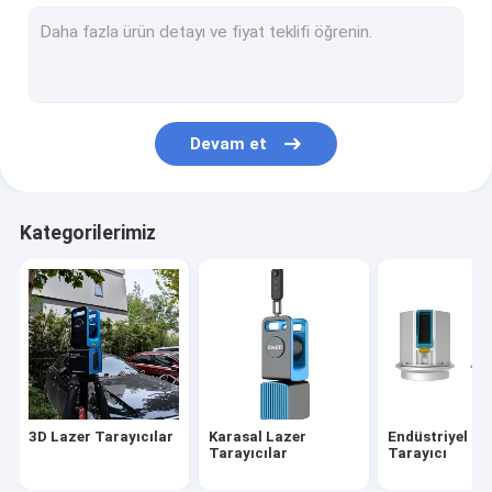
Havadan LiDAR Araştırması
İHA Haritalama Sistemi
İHA LiDAR Sistemi
Devam et
Mobil LiDAR Sistemi
LiDAR Mobil Haritalama Sistemi
Kategorilerimiz
2D Lazer Profil Oluşturucu
3D LİDAR SLAM
Çok Rotorlu İHA
VTOL Sabit Kanatlı İHA
3D Lazer Tarayıcılar
Karasal Lazer
Endüstriyel La
Kayıt Sistemi
Tarayıcılar
Tarayıcı