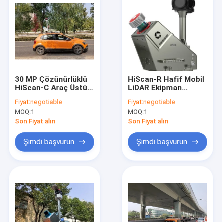
30 MP Çözünürlüklü
HiScan-R Hafif Mobil
HiScan-C Araç Üstü
LiDAR Ekipman
LiDAR Sistemi Mobil
Haritalama Sistemi
Fiyat:
negotiable
Fiyat:
negotiable
LiDAR Haritalama
Ayarlanabilir
MOQ:
1
MOQ:
1
Son Fiyat alın
Son Fiyat alın
Şimdi başvurun
Şimdi başvurun
Ana sayfa
Ürünler
Hakkımızda