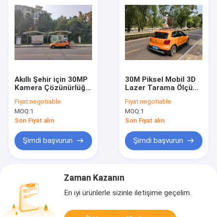
Akıllı Şehir için 30MP
30M Piksel Mobil 3D
Kamera Çözünürlüğü
Lazer Tarama Ölçüm
13kg Mobil LiDAR
Sistemleri HiScan-C
Fiyat:
negotiable
Fiyat:
negotiable
Sistemi HiScan-C
Yerleşik Yol
MOQ:
1
MOQ:
1
Araştırması için
Son Fiyat alın
Son Fiyat alın
Şimdi başvurun
Şimdi başvurun
Zaman Kazanın
En iyi ürünlerle sizinle iletişime geçelim.