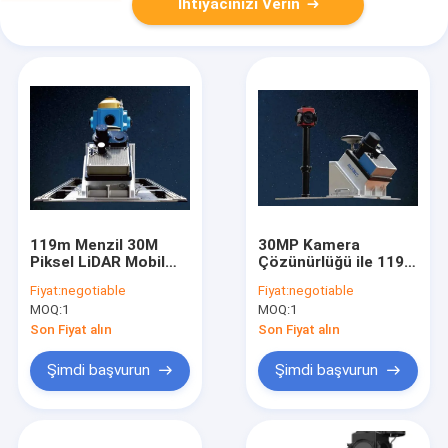
İhtiyacınızı Verin
119m Menzil 30M
30MP Kamera
Piksel LiDAR Mobil
Çözünürlüğü ile 119m
Haritalama Sistemi
Mobil LiDAR Anket
Fiyat:
negotiable
Fiyat:
negotiable
HiScan-Z
Sistemi HiScan-Z
MOQ:
1
MOQ:
1
Tarayıcı
Son Fiyat alın
Son Fiyat alın
Şimdi başvurun
Şimdi başvurun