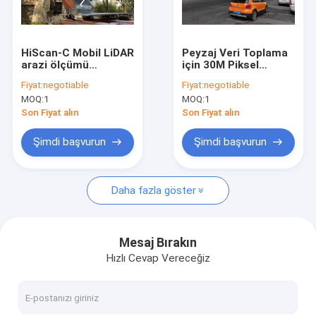
Fabrika turu
Kalite kontrol
HiScan-C Mobil LiDAR
Peyzaj Veri Toplama
arazi ölçümü
için 30M Piksel
Bize ulaşın
5mm@40m Doğruluk
HiScan-C LiDAR MMS
Fiyat:
negotiable
Fiyat:
negotiable
Deformasyon İzleme
Mobil Haritalama
MOQ:
1
MOQ:
1
Sistemi
Sistemi
Haberler
Son Fiyat alın
Son Fiyat alın
Teklif isteği
Şimdi başvurun
Şimdi başvurun
Daha fazla göster
3D Lazer Tarayıcılar
Karasal Lazer Tarayıcılar
Mesaj Bırakın
Hızlı Cevap Vereceğiz
Endüstriyel Lazer Tarayıcı
Havadan LiDAR Sistemi