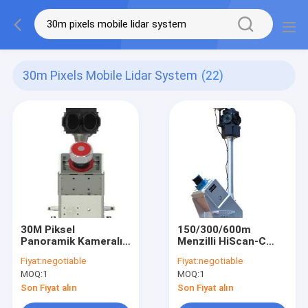
30m Pixels Mobile Lidar System
(22)
30M Piksel
150/300/600m
Panoramik Kameralı
Menzilli HiScan-C
Yüksek Frekanslı 3D
Mobil LiDAR Sistemi
Fiyat:
negotiable
Fiyat:
negotiable
Mobil LiDAR Sistemi
Araba LiDAR Sensörü
MOQ:
1
MOQ:
1
HiScan-R
Son Fiyat alın
Son Fiyat alın