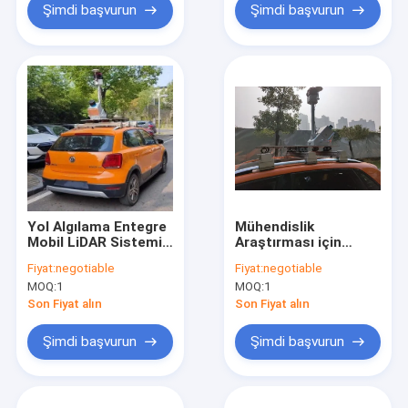
Şimdi başvurun
Şimdi başvurun
Yol Algılama Entegre
Mühendislik
Mobil LiDAR Sistemi
Araştırması için
150/300/600m Menzil
5mm@40m Doğruluk
Fiyat:
negotiable
Fiyat:
negotiable
HiScan-C
Mobil LiDAR Sistemi
MOQ:
1
MOQ:
1
HiScan-C Ekipmanı
Son Fiyat alın
Son Fiyat alın
Şimdi başvurun
Şimdi başvurun