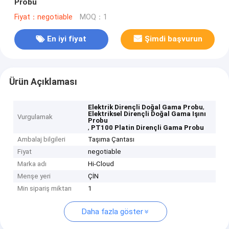
Probu
Fiyat：negotiable
MOQ：1
En iyi fiyat
Şimdi başvurun
Ürün Açıklaması
,
Elektrik Dirençli Doğal Gama Probu
Elektriksel Dirençli Doğal Gama Işını
Vurgulamak
Probu
,
PT100 Platin Dirençli Gama Probu
Ambalaj bilgileri
Taşıma Çantası
Fiyat
negotiable
Marka adı
Hi-Cloud
Menşe yeri
ÇİN
Min sipariş miktarı
1
Daha fazla göster