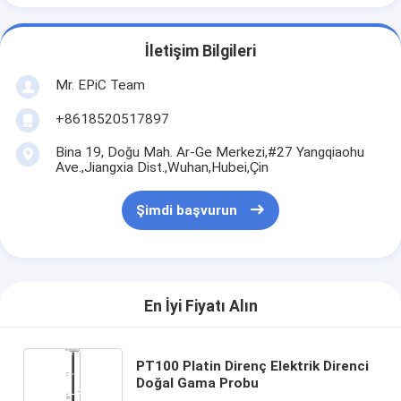
İletişim Bilgileri
Mr. EPiC Team
+8618520517897
Bina 19, Doğu Mah. Ar-Ge Merkezi,#27 Yangqiaohu
Ave.,Jiangxia Dist.,Wuhan,Hubei,Çin
Şimdi başvurun
En İyi Fiyatı Alın
PT100 Platin Direnç Elektrik Direnci
Doğal Gama Probu