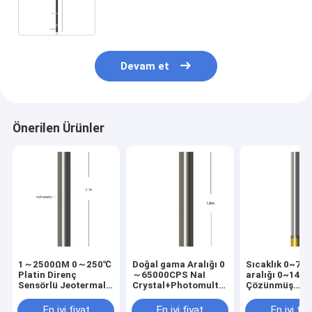
Devam et
Önerilen Ürünler
1～2500ΩM 0～250℃
Doğal gama Aralığı 0
Sıcaklık 0~75
Platin Direnç
～65000CPS NaI
aralığı 0~14p
Sensörlü Jeotermal
Crystal+Photomultiplier
Çözünmüş
Direnç ve
Jeotermal
oksijen0~50p
İnklinometri
Sıcaklık&Gama
Kalitesi Probu
En iyi fiyat
En iyi fiyat
En iyi fiy