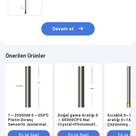
Devam et
Önerilen Ürünler
1～2500ΩM 0～250℃
Doğal gama Aralığı 0
Sıcaklık 0~75
Platin Direnç
～65000CPS NaI
aralığı 0~14p
Sensörlü Jeotermal
Crystal+Photomultiplier
Çözünmüş
Direnç ve
Jeotermal
oksijen0~50p
İnklinometri
Sıcaklık&Gama
Kalitesi Probu
En iyi fiyat
En iyi fiyat
En iyi fiy