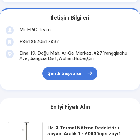
İletişim Bilgileri
Mr. EPiC Team
+8618520517897
Bina 19, Doğu Mah. Ar-Ge Merkezi,#27 Yangqiaohu
Ave.,Jiangxia Dist.,Wuhan,Hubei,Çin
Şimdi başvurun
En İyi Fiyatı Alın
He-3 Termal Nötron Dedektörü
sayacı Aralık 1 - 60000cps zayıf
kaynak tasarımı ile