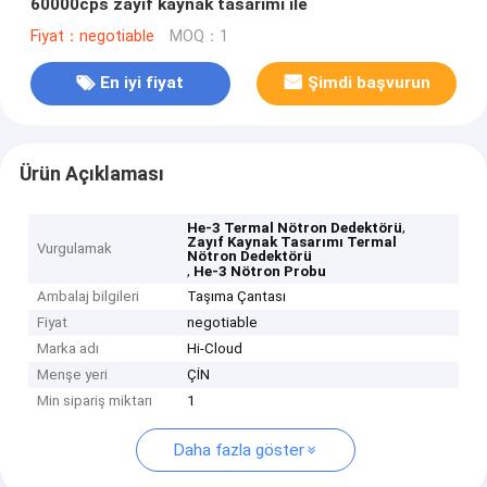
60000cps zayıf kaynak tasarımı ile
Fiyat：negotiable
MOQ：1
En iyi fiyat
Şimdi başvurun
Ürün Açıklaması
,
He-3 Termal Nötron Dedektörü
Zayıf Kaynak Tasarımı Termal
Vurgulamak
Nötron Dedektörü
,
He-3 Nötron Probu
Ambalaj bilgileri
Taşıma Çantası
Fiyat
negotiable
Marka adı
Hi-Cloud
Menşe yeri
ÇİN
Min sipariş miktarı
1
Daha fazla göster