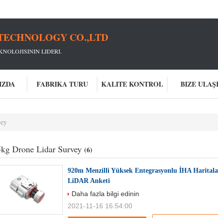
TECHNOLOGY CO.,LTD
NOLOJISININ LIDERI.
IZDA
FABRIKA TURU
KALITE KONTROL
BIZE ULAŞ
vey
5kg Drone Lidar Survey
(6)
920m Menzilli Yüksek Entegrasyonlu İHA Harital
LiDAR Anketi
Daha fazla bilgi edinin
2021-11-16 16:54:00